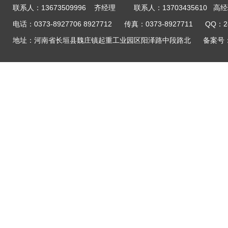
联系人：13673509996 齐经理 联系人：13703435610 高
电话：0373-8927706 8927712 传真：0373-8927711 QQ：
地址：河南省长垣县魏庄镇起重工业园区阳泽路中段路北
备案号：