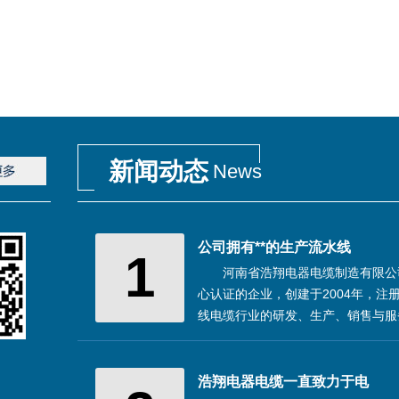
新闻动态
News
公司拥有**的生产流水线
1
河南省浩翔电器电缆制造有限公司
心认证的企业，创建于2004年，
线电缆行业的研发、生产、销售与服
浩翔电器电缆一直致力于电