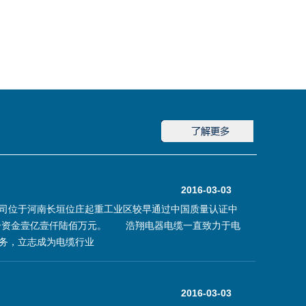
2016-03-03
位于河南长垣位庄起重工业区较早通过中国质量认证中
注册资金壹亿壹仟陆佰万元。 浩翔电器电缆一直致力于电
务，立志成为电缆行业
2016-03-03