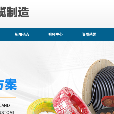
新闻动态
视频中心
资质荣誉